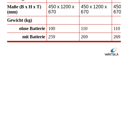
Maße (B x H x T)
450 x 1200 x
450 x 1200 x
450 x 
(mm)
670
670
670
Gewicht (kg)
ohne Batterie
100
110
110
mit Batterie
259
269
269