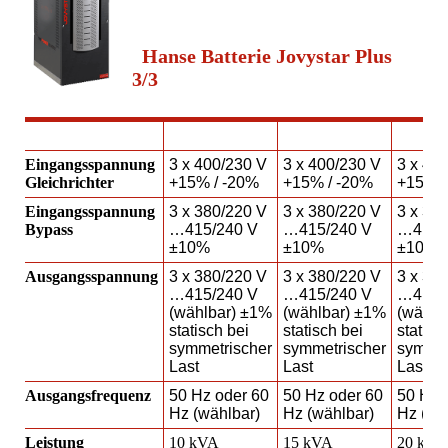
Hanse Batterie Jovystar Plus
3/3
Eingangsspannung
3 x 400/230 V
3 x 400/230 V
3 x 40
Gleichrichter
+15% / -20%
+15% / -20%
+15% /
Eingangsspannung
3 x 380/220 V
3 x 380/220 V
3 x 38
Bypass
…415/240 V
…415/240 V
…415/
±10%
±10%
±10%
Ausgangsspannung
3 x 380/220 V
3 x 380/220 V
3 x 38
…415/240 V
…415/240 V
…415/
(wählbar) ±1%
(wählbar) ±1%
(wählb
statisch bei
statisch bei
statisc
symmetrischer
symmetrischer
symmet
Last
Last
Last
Ausgangsfrequenz
50 Hz oder 60
50 Hz oder 60
50 Hz 
Hz (wählbar)
Hz (wählbar)
Hz (wä
Leistung
10 kVA
15 kVA
20 kVA