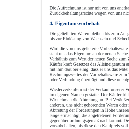
Die Aufrechnung ist nur mit von uns anerka
Zurückbehaltungsrechte wegen von uns nic
4. Eigentumsvorbehalt
Die gelieferten Waren bleiben bis zum Ausg
bis zur Einlösung von Wechseln und Schec
Wird die von uns gelieferte Vorbehaltsware
steht uns das Eigentum an der neuen Sache
Verhältnis zum Wert der neuen Sache zum Ze
Käufer kraft Gesetzes das Alleineigentum a
mit ihm darüber einig, dass er uns das Mit
Rechnungswertes der Vorbehaltsware zum W
oder Verbindung überträgt und diese unentge
Wiederverkäufern ist der Verkauf unserer
im eigenen Namen gestattet Der Käufer trit
Wir nehmen die Abtretung an. Bei Veräuße
anderen, uns nicht gehörenden Waren oder 
Abtretung der Forderungen in Höhe unseres
lange ermächtigt, die abgetretenen Forderu
gegenüber ordnungsgemäß nachkommt. Der 
vorzubehalten, bis diese den Kaufpreis voll