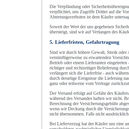
Die Verpfändung oder Sicherheitsübereignung
verpflichtet, uns Zugriffe Dritter auf die 
Abtretungsverboten ist dem Käufer untersag
Soweit der Wert der uns gegebenen Sicherh
übersteigt, sind wir auf Verlangen des Käuf
5. Lieferfristen, Gefahrtragung
Sind wir durch höhere Gewalt, Streik oder 
vernünftigerweise zu erwartenden Vorsicht
Betrieb oder einem Lieferanten eingetreten
richtiger und rechtzeitiger Belieferung durc
verlängert sich die Lieferfrist - auch währ
durch derartige Ereignisse die Lieferung na
ganz oder teilweise vom Vertrage zurückzutr
Der Versand erfolgt auf Gefahr des Käufers
während des Versandes haften wir nicht. B
Berechnung der Versicherungsgebühr abgesch
wenn wir Deckung durch die Versicherungsg
nicht übernommen. Falls nicht ausdrücklich
Bei Lieferverzug hat der Käufer uns eine a
verschuldeter, nachträglicher Unmöglichkei