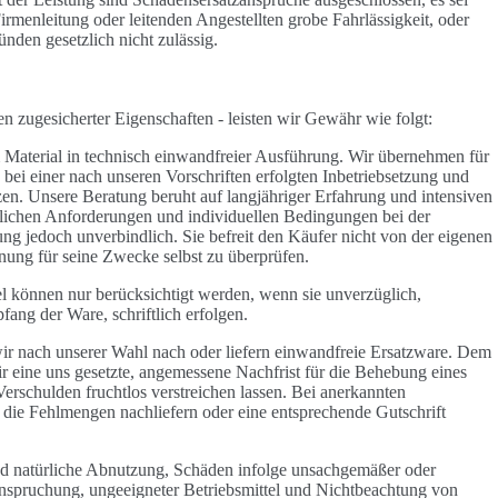
Firmenleitung oder leitenden Angestellten grobe Fahrlässigkeit, oder
ründen gesetzlich nicht zulässig.
n zugesicherter Eigenschaften - leisten wir Gewähr wie folgt:
 Material in technisch einwandfreier Ausführung. Wir übernehmen für
bei einer nach unseren Vorschriften erfolgten Inbetriebsetzung und
en. Unsere Beratung beruht auf langjähriger Erfahrung und intensiven
lichen Anforderungen und individuellen Bedingungen bei der
ng jedoch unverbindlich. Sie befreit den Käufer nicht von der eigenen
gnung für seine Zwecke selbst zu überprüfen.
können nur berücksichtigt werden, wenn sie unverzüglich,
ang der Ware, schriftlich erfolgen.
ir nach unserer Wahl nach oder liefern einwandfreie Ersatzware. Dem
ir eine uns gesetzte, angemessene Nachfrist für die Behebung eines
rschulden fruchtlos verstreichen lassen. Bei anerkannten
ie Fehlmengen nachliefern oder eine entsprechende Gutschrift
nd natürliche Abnutzung, Schäden infolge unsachgemäßer oder
nspruchung, ungeeigneter Betriebsmittel und Nichtbeachtung von