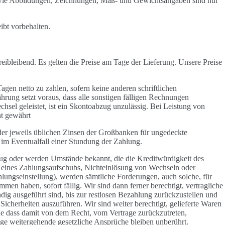
ie Abbildungen, Zeichnungen, Maß- und Gewichtsangaben sind nur
eibt vorbehalten.
reibleibend. Es gelten die Preise am Tage der Lieferung. Unsere Preise
gen netto zu zahlen, sofern keine anderen schriftlichen
rung setzt voraus, dass alle sonstigen fälligen Rechnungen
hsel geleistet, ist ein Skontoabzug unzulässig. Bei Leistung von
t gewährt
er jeweils üblichen Zinsen der Großbanken für ungedeckte
h im Eventualfall einer Stundung der Zahlung.
ug oder werden Umstände bekannt, die die Kreditwürdigkeit des
ng eines Zahlungsaufschubs, Nichteinlösung von Wechseln oder
lungseinstellung), werden sämtliche Forderungen, auch solche, für
en haben, sofort fällig. Wir sind dann ferner berechtigt, vertragliche
ndig ausgeführt sind, bis zur restlosen Bezahlung zurückzustellen und
icherheiten auszuführen. Wir sind weiter berechtigt, gelieferte Waren
e dass damit von dem Recht, vom Vertrage zurückzutreten,
e weitergehende gesetzliche Ansprüche bleiben unberührt.