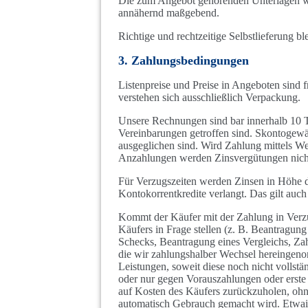
Die zum Angebot gehörenden Unterlagen w
annähernd maßgebend.
Richtige und rechtzeitige Selbstlieferung bl
3. Zahlungsbedingungen
Listenpreise und Preise in Angeboten sind f
verstehen sich ausschließlich Verpackung.
Unsere Rechnungen sind bar innerhalb 10 Ta
Vereinbarungen getroffen sind. Skontogewäh
ausgeglichen sind. Wird Zahlung mittels Wec
Anzahlungen werden Zinsvergütungen nich
Für Verzugszeiten werden Zinsen in Höhe d
Kontokorrentkredite verlangt. Das gilt auc
Kommt der Käufer mit der Zahlung in Verz
Käufers in Frage stellen (z. B. Beantragu
Schecks, Beantragung eines Vergleichs, Zah
die wir zahlungshalber Wechsel hereingenomm
Leistungen, soweit diese noch nicht vollstä
oder nur gegen Vorauszahlungen oder erste S
auf Kosten des Käufers zurückzuholen, ohn
automatisch Gebrauch gemacht wird. Etwaig