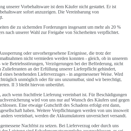
 unserer Vorbehaltsware ist dem Käufer nicht gestattet. Er ist
Vorbehaltsware sofort anzuzeigen. Die Vereinbarung von
t.
eiten die zu sichernden Forderungen insgesamt um mehr als 20 %
ers nach unserer Wahl zur Freigabe von Sicherheiten verpflichtet.
Aussperrung oder unvorhergesehene Ereignisse, die trotz der
smaßnahmen nicht vermieden werden konnten - gleich, ob in unserem
 - wie Betriebsstörungen, Verzögerungen bei der Beförderung, nicht
h Zulieferanten an der Erfüllung unserer Lieferpflicht gehindert,
end eines bestehenden Lieferverzuges - in angemessener Weise. Wird
chträglich unmöglich oder für uns unzumutbar, sind wir berechtigt,
eten. II 3 bleibt hiervon unberührt.
, auch wenn frachtfreie Lieferung vereinbart ist. Für Beschädigungen
ruchversicherung wird von uns nur auf Wunsch des Käufers und gegen
lossen. Eine etwaige Gutschrift des Schadens erfolgt erst dann,
esellschaft haben. Weitere Verpflichtungen werden von uns insoweit
 anders vereinbart, werden die Akkumulatoren unversichert versandt.
ngemessene Nachfrist zu setzen. Bei Lieferverzug oder durch uns
t der Leistung sind Schadensersatzansprüche ausgeschlossen, es sei