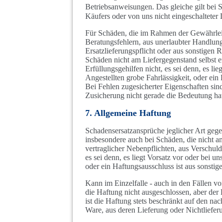
Betriebsanweisungen. Das gleiche gilt bei
Käufers oder von uns nicht eingeschalteter D
Für Schäden, die im Rahmen der Gewährlei
Beratungsfehlern, aus unerlaubter Handlun
Ersatzlieferungspflicht oder aus sonstigen 
Schäden nicht am Liefergegenstand selbst en
Erfüllungsgehilfen nicht, es sei denn, es li
Angestellten grobe Fahrlässigkeit, oder ein
Bei Fehlen zugesicherter Eigenschaften sin
Zusicherung nicht gerade die Bedeutung h
7. Allgemeine Haftung
Schadensersatzansprüche jeglicher Art gegen
insbesondere auch bei Schäden, die nicht a
vertraglicher Nebenpflichten, aus Verschul
es sei denn, es liegt Vorsatz vor oder bei u
oder ein Haftungsausschluss ist aus sonstig
Kann im Einzelfalle - auch in den Fällen v
die Haftung nicht ausgeschlossen, aber de
ist die Haftung stets beschränkt auf den n
Ware, aus deren Lieferung oder Nichtliefe