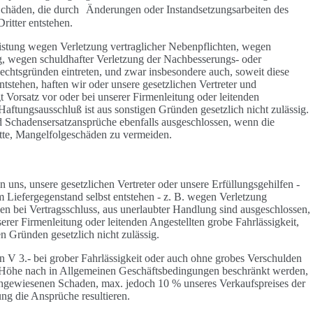
 Schäden, die durch Änderungen oder Instandsetzungsarbeiten des
ritter entstehen.
stung wegen Verletzung vertraglicher Nebenpflichten, wegen
g, wegen schuldhafter Verletzung der Nachbesserungs- oder
Rechtsgründen eintreten, und zwar insbesondere auch, soweit diese
tstehen, haften wir oder unsere gesetzlichen Vertreter und
egt Vorsatz vor oder bei unserer Firmenleitung oder leitenden
 Haftungsausschluß ist aus sonstigen Gründen gesetzlich nicht zulässig.
d Schadensersatzansprüche ebenfalls ausgeschlossen, wenn die
atte, Mangelfolgeschäden zu vermeiden.
 uns, unsere gesetzlichen Vertreter oder unsere Erfüllungsgehilfen -
m Liefergegenstand selbst entstehen - z. B. wegen Verletzung
den bei Vertragsschluss, aus unerlaubter Handlung sind ausgeschlossen,
nserer Firmenleitung oder leitenden Angestellten grobe Fahrlässigkeit,
en Gründen gesetzlich nicht zulässig.
on V 3.- bei grober Fahrlässigkeit oder auch ohne grobes Verschulden
r Höhe nach in Allgemeinen Geschäftsbedingungen beschränkt werden,
achgewiesenen Schaden, max. jedoch 10 % unseres Verkaufspreises der
rung die Ansprüche resultieren.